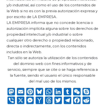
y/o industrial, así como el uso de los contenidos de
la Web si no es con la previa autorización expresa y
por escrito de LA EMPRESA.
LA EMPRESA informa que no concede licencia o
autorización implícita alguna sobre los derechos de
propiedad intelectual y/o industrial o sobre
cualquier otro derecho o propiedad relacionado,
directa o indirectamente, con los contenidos
incluidos en la Web.
Tan sólo se autoriza la utilización de los contenidos
del dominio web con fines informativos y de
servicio, siempre que se cite o se haga referencia a
la fuente, siendo el usuario el único responsable
del mal uso de los mismos.
Mastodon
Email
Pinterest
Bluesky
WhatsApp
LinkedIn
Tumblr
WeCh
Sky
Viber
X
Messenger
Yahoo
Threads
Twitter
Telegra
Faceb
Red