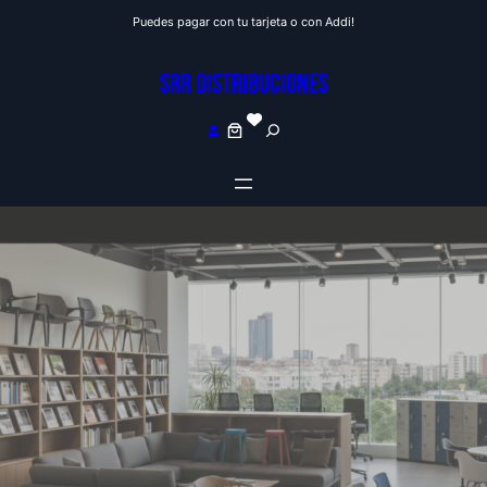
Saltar
Puedes pagar con tu tarjeta o con Addi!
al
contenido
SRR DISTRIBUCIONES
S
e
a
r
c
h