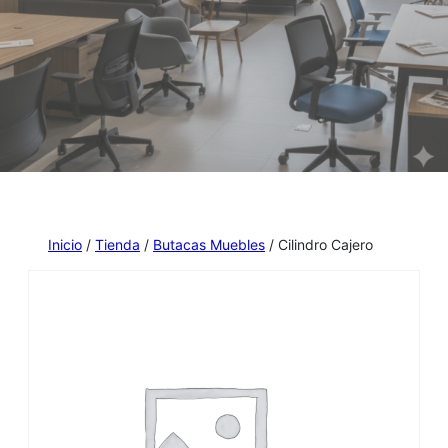
Inicio
/
Tienda
/
Butacas Muebles
/ Cilindro Cajero