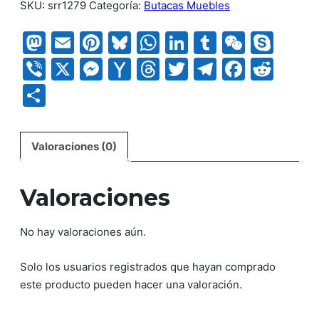
SKU:
srr1279
Categoría:
Butacas Muebles
Mastodon
Email
Pinterest
Bluesky
WhatsApp
LinkedIn
Tumblr
WeCha
Sky
Viber
X
Messenger
Yahoo
Threads
Twitter
Telegram
Faceb
Red
Mail
Compartir
Valoraciones (0)
Valoraciones
No hay valoraciones aún.
Solo los usuarios registrados que hayan comprado
este producto pueden hacer una valoración.