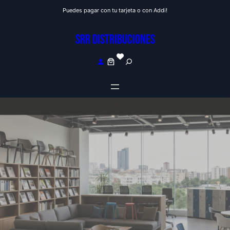
Saltar
Puedes pagar con tu tarjeta o con Addi!
al
contenido
SRR DISTRIBUCIONES
S
e
a
r
c
h