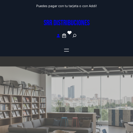
Saltar
Puedes pagar con tu tarjeta o con Addi!
al
contenido
SRR DISTRIBUCIONES
S
e
a
r
c
h