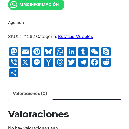
MÁS INFORMACIÓN
Agotado
SKU:
srr1282
Categoría:
Butacas Muebles
Mastodon
Email
Pinterest
Bluesky
WhatsApp
LinkedIn
Tumblr
WeCha
Sky
Viber
X
Messenger
Yahoo
Threads
Twitter
Telegram
Faceb
Red
Mail
Compartir
Valoraciones (0)
Valoraciones
No hay valoraciones aún.