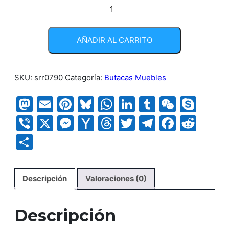
Kit
Prisma
cantidad
AÑADIR AL CARRITO
SKU:
srr0790
Categoría:
Butacas Muebles
Mastodon
Email
Pinterest
Bluesky
WhatsApp
LinkedIn
Tumblr
WeCha
Sky
Viber
X
Messenger
Yahoo
Threads
Twitter
Telegram
Faceb
Red
Mail
Compartir
Descripción
Valoraciones (0)
Descripción