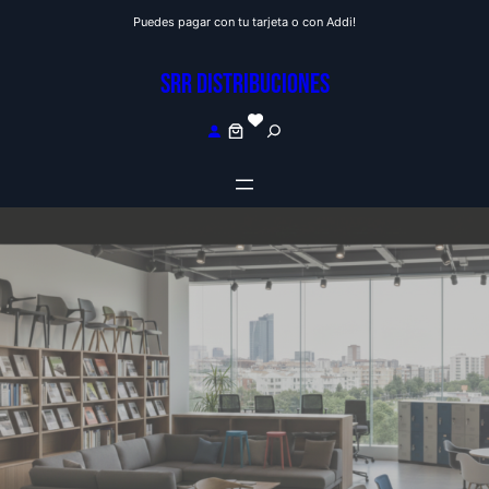
Saltar
Puedes pagar con tu tarjeta o con Addi!
al
contenido
SRR DISTRIBUCIONES
S
e
a
r
c
h