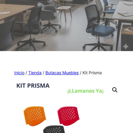
Inicio
/
Tienda
/
Butacas Muebles
/ Kit Prisma