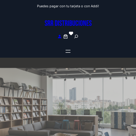
Saltar
Puedes pagar con tu tarjeta o con Addi!
al
contenido
SRR DISTRIBUCIONES
S
e
a
r
c
h