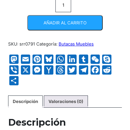
Kit
silla
rex
AÑADIR AL CARRITO
media
cantidad
SKU:
srr0791
Categoría:
Butacas Muebles
Mastodon
Email
Pinterest
Bluesky
WhatsApp
LinkedIn
Tumblr
WeCha
Sky
Viber
X
Messenger
Yahoo
Threads
Twitter
Telegram
Faceb
Red
Mail
Compartir
Descripción
Valoraciones (0)
Descripción