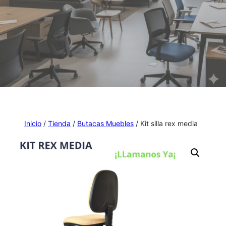
Inicio
/
Tienda
/
Butacas Muebles
/ Kit silla rex media