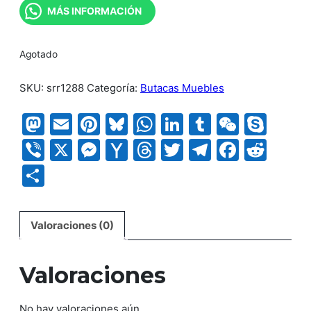
MÁS INFORMACIÓN
Agotado
SKU:
srr1288
Categoría:
Butacas Muebles
Mastodon
Email
Pinterest
Bluesky
WhatsApp
LinkedIn
Tumblr
WeCha
Sky
Viber
X
Messenger
Yahoo
Threads
Twitter
Telegram
Faceb
Red
Mail
Compartir
Valoraciones (0)
Valoraciones
No hay valoraciones aún.