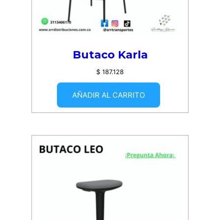
Butaco Karla
$
187.128
AÑADIR AL CARRITO