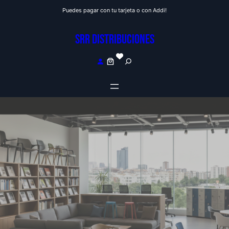
Saltar
Puedes pagar con tu tarjeta o con Addi!
al
contenido
SRR DISTRIBUCIONES
S
e
a
r
c
h