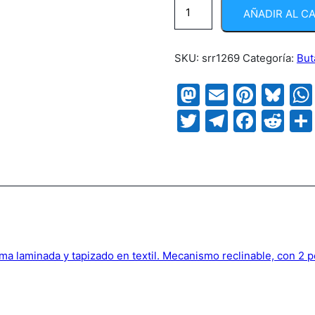
Poltrona
AÑADIR AL C
Florencia
cantidad
SKU:
srr1269
Categoría:
But
Mastodon
Email
Pinte
Bl
Twitter
Telegr
Face
Re
 laminada y tapizado en textil. Mecanismo reclinable, con 2 pos