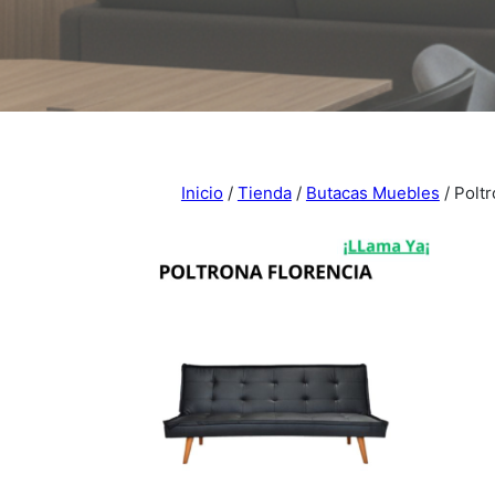
Inicio
/
Tienda
/
Butacas Muebles
/ Poltr