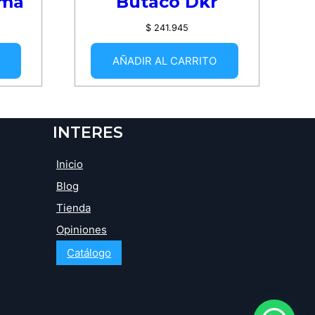
ema
Butaco Dkr
$
241.945
AÑADIR AL CARRITO
INTERES
Inicio
Blog
Tienda
Opiniones
Catálogo