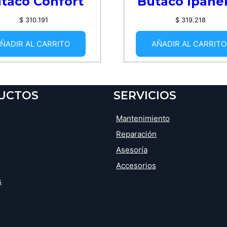
taco Confort
Butaco Ipan
$
310.191
$
319.218
ÑADIR AL CARRITO
AÑADIR AL CARRITO
UCTOS
SERVICIOS
Mantenimiento
Reparación
Asesoría
Accesorios
s