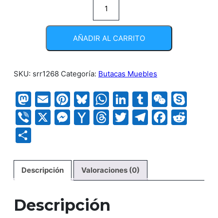
Poltrona
Venecia
cantidad
AÑADIR AL CARRITO
SKU:
srr1268
Categoría:
Butacas Muebles
Mastodon
Email
Pinterest
Bluesky
WhatsApp
LinkedIn
Tumblr
WeCha
Sky
Viber
X
Messenger
Yahoo
Threads
Twitter
Telegram
Faceb
Red
Mail
Compartir
Descripción
Valoraciones (0)
Descripción