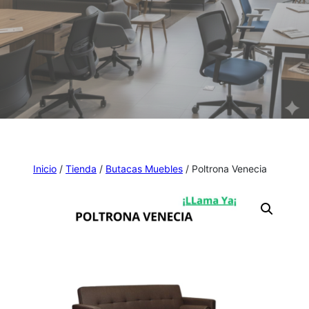
Inicio
/
Tienda
/
Butacas Muebles
/ Poltrona Venecia