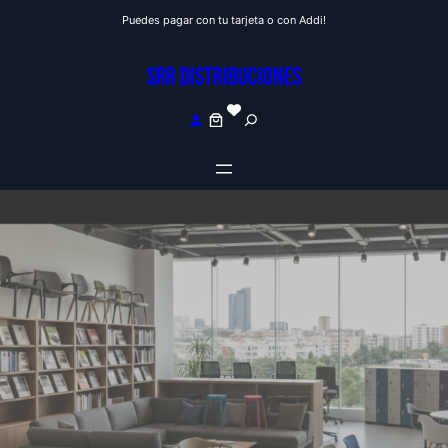
Saltar
Puedes pagar con tu tarjeta o con Addi!
al
contenido
SRR DISTRIBUCIONES
S
e
a
r
c
h