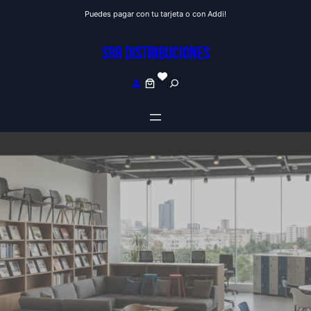
Saltar
Puedes pagar con tu tarjeta o con Addi!
al
contenido
SRR DISTRIBUCIONES
S
e
a
r
c
h