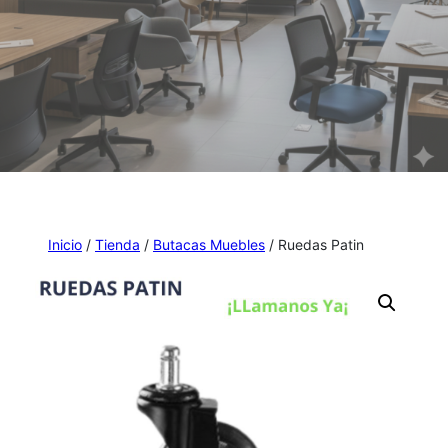
Inicio
/
Tienda
/
Butacas Muebles
/ Ruedas Patin