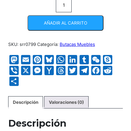
Ruedas
Patin
cantidad
AÑADIR AL CARRITO
SKU:
srr0799
Categoría:
Butacas Muebles
Mastodon
Email
Pinterest
Bluesky
WhatsApp
LinkedIn
Tumblr
WeCha
Sky
Viber
X
Messenger
Yahoo
Threads
Twitter
Telegram
Faceb
Red
Mail
Compartir
Descripción
Valoraciones (0)
Descripción