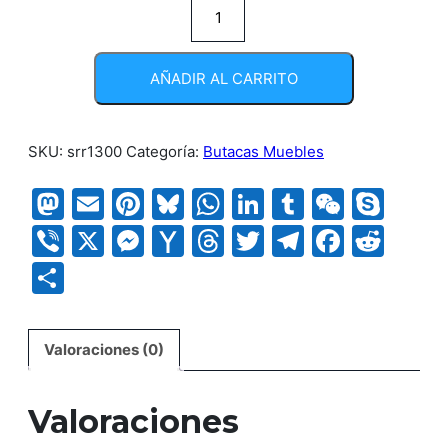
Silla
Aeris
cantidad
AÑADIR AL CARRITO
SKU:
srr1300
Categoría:
Butacas Muebles
Mastodon
Email
Pinterest
Bluesky
WhatsApp
LinkedIn
Tumblr
WeCha
Sky
Viber
X
Messenger
Yahoo
Threads
Twitter
Telegram
Faceb
Red
Mail
Compartir
Valoraciones (0)
Valoraciones