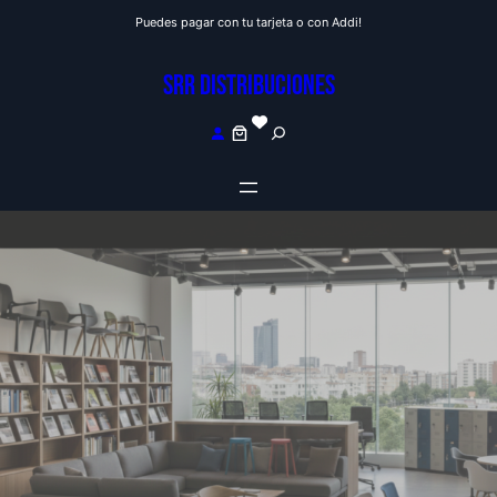
Saltar
Puedes pagar con tu tarjeta o con Addi!
al
contenido
SRR DISTRIBUCIONES
S
e
a
r
c
h