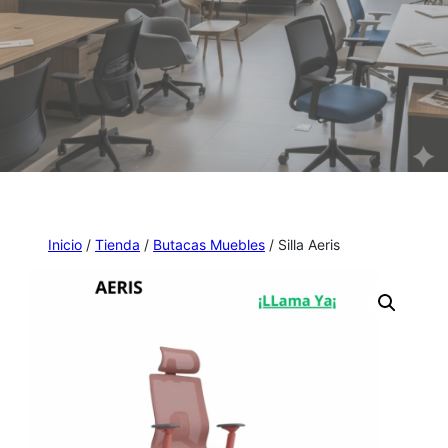
Inicio
/
Tienda
/
Butacas Muebles
/ Silla Aeris