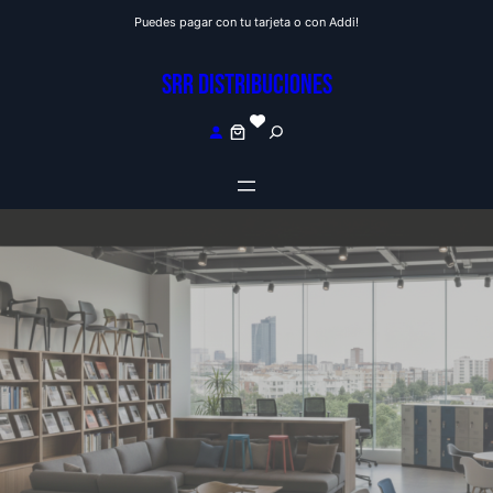
Saltar
Puedes pagar con tu tarjeta o con Addi!
al
contenido
SRR DISTRIBUCIONES
S
e
a
r
c
h