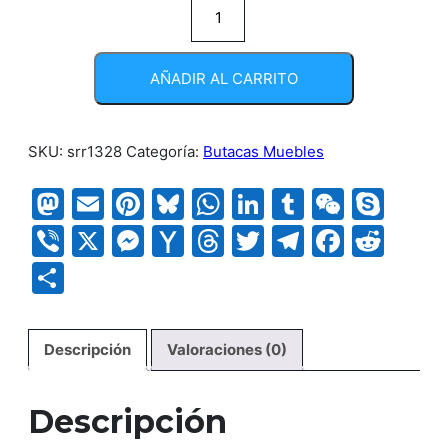
Silla
Boss
Medio
AÑADIR AL CARRITO
cantidad
SKU:
srr1328
Categoría:
Butacas Muebles
Mastodon
Email
Pinterest
Bluesky
WhatsApp
LinkedIn
Tumblr
WeCha
Sky
Viber
X
Messenger
Yahoo
Threads
Twitter
Telegram
Faceb
Red
Mail
Compartir
Descripción
Valoraciones (0)
Descripción