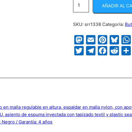
Silla
AÑADIR AL C
Corp
cantidad
SKU:
srr1338
Categoría:
Bu
Mastodon
Email
Pinte
Bl
Twitter
Telegr
Face
Re
ro en malla regulable en altura, espaldar en malla nylon, con ap
U, asiento de espuma inyectada con tapizado textil y plastic se
 Negro / Garantía: 4 años