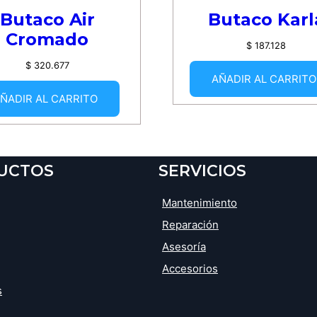
Butaco Air
Butaco Karl
Cromado
$
187.128
$
320.677
AÑADIR AL CARRITO
ÑADIR AL CARRITO
UCTOS
SERVICIOS
Mantenimiento
Reparación
Asesoría
Accesorios
s