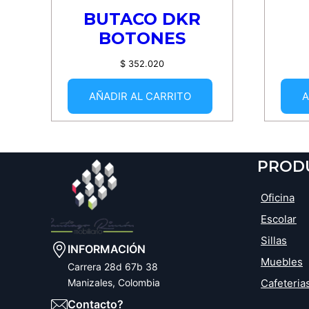
BUTACO DKR
BOTONES
$
352.020
AÑADIR AL CARRITO
A
PROD
Oficina
Escolar
Sillas
INFORMACIÓN
Muebles
Carrera 28d 67b 38
Cafeteria
Manizales, Colombia
Contacto?