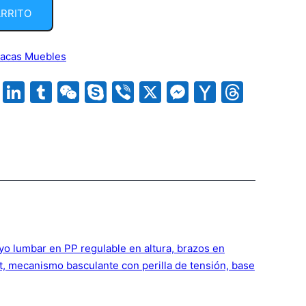
ARRITO
tacas Muebles
rest
uesky
WhatsApp
LinkedIn
Tumblr
WeChat
Skype
Viber
X
Messenger
Yahoo
Threa
Mail
am
book
ddit
Compartir
oyo lumbar en PP regulable en altura, brazos en
at, mecanismo basculante con perilla de tensión, base