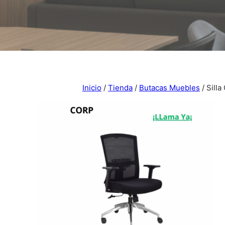
Inicio
/
Tienda
/
Butacas Muebles
/ Silla