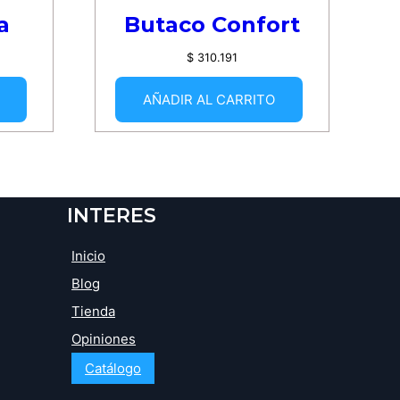
a
Butaco Confort
$
310.191
AÑADIR AL CARRITO
INTERES
Inicio
Blog
Tienda
Opiniones
Catálogo