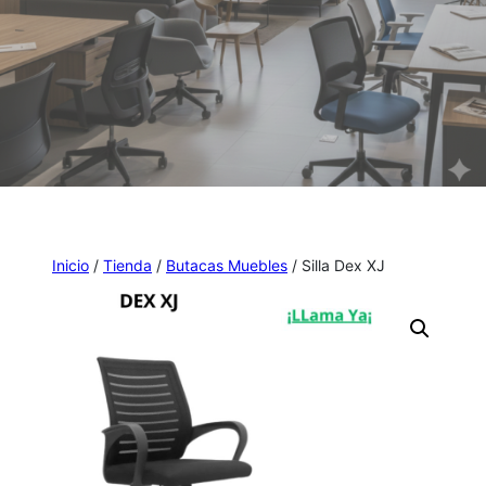
Inicio
/
Tienda
/
Butacas Muebles
/ Silla Dex XJ