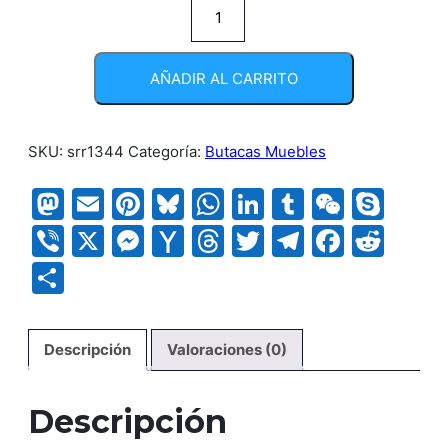
Silla
Dex
XJ
AÑADIR AL CARRITO
cantidad
SKU:
srr1344
Categoría:
Butacas Muebles
Mastodon
Email
Pinterest
Bluesky
WhatsApp
LinkedIn
Tumblr
WeCha
Sky
Viber
X
Messenger
Yahoo
Threads
Twitter
Telegram
Faceb
Red
Mail
Compartir
Descripción
Valoraciones (0)
Descripción