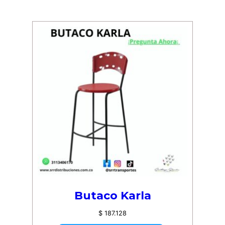
Butaco Karla
$
187.128