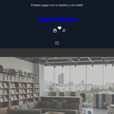
Saltar
Puedes pagar con tu tarjeta o con Addi!
al
contenido
SRR DISTRIBUCIONES
S
e
a
r
c
h