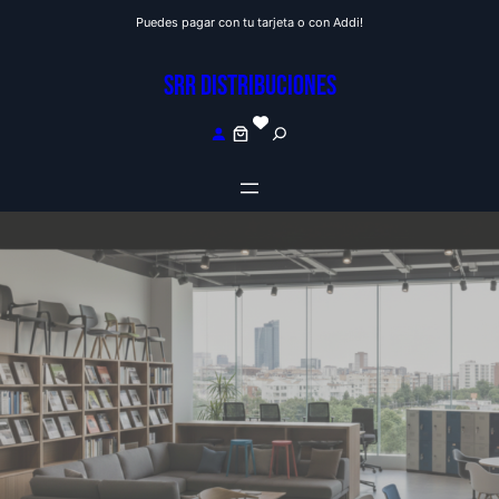
Saltar
Puedes pagar con tu tarjeta o con Addi!
al
contenido
SRR DISTRIBUCIONES
S
e
a
r
c
h