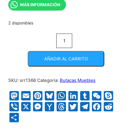
MÁS INFORMACIÓN
2 disponibles
SILLA
SECRETARIAL
TWIG
AÑADIR AL CARRITO
cantidad
SKU:
srr1366
Categoría:
Butacas Muebles
Mastodon
Email
Pinterest
Bluesky
WhatsApp
LinkedIn
Tumblr
WeCha
Sky
Viber
X
Messenger
Yahoo
Threads
Twitter
Telegram
Faceb
Red
Mail
Compartir