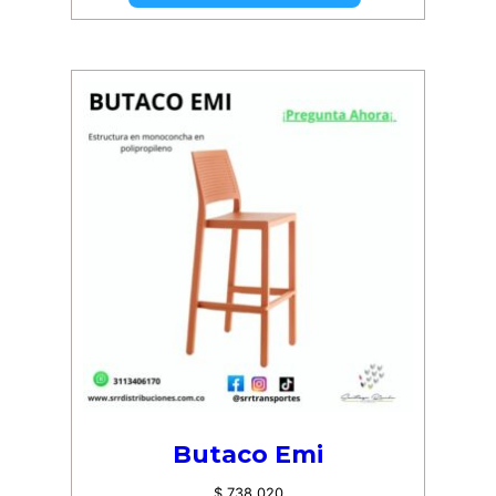
Butaco Emi
$
738.020