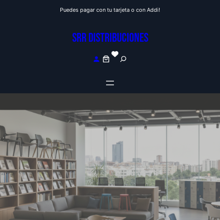
Saltar
Puedes pagar con tu tarjeta o con Addi!
al
contenido
SRR DISTRIBUCIONES
S
e
a
r
c
h