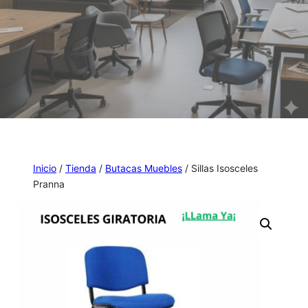
Inicio
/
Tienda
/
Butacas Muebles
/ Sillas Isosceles
Pranna