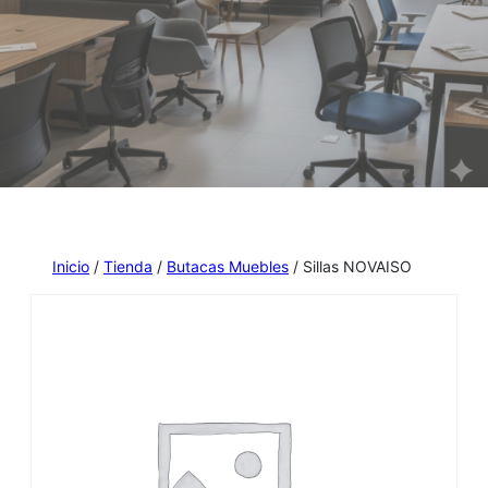
Inicio
/
Tienda
/
Butacas Muebles
/ Sillas NOVAISO