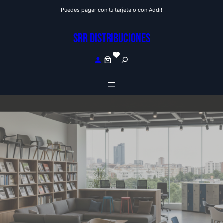
Saltar
Puedes pagar con tu tarjeta o con Addi!
al
contenido
SRR DISTRIBUCIONES
S
e
a
r
c
h