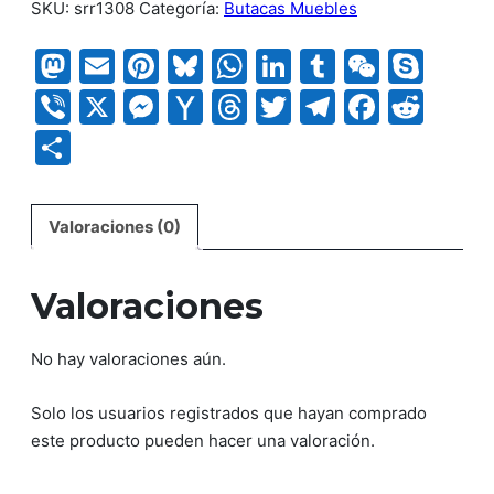
SKU:
srr1308
Categoría:
Butacas Muebles
Mastodon
Email
Pinterest
Bluesky
WhatsApp
LinkedIn
Tumblr
WeCha
Sky
Viber
X
Messenger
Yahoo
Threads
Twitter
Telegram
Faceb
Red
Mail
Compartir
Valoraciones (0)
Valoraciones
No hay valoraciones aún.
Solo los usuarios registrados que hayan comprado
este producto pueden hacer una valoración.