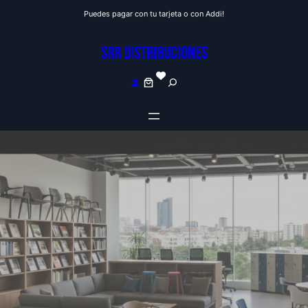
Saltar
Puedes pagar con tu tarjeta o con Addi!
al
contenido
SRR DISTRIBUCIONES
S
e
a
r
c
h