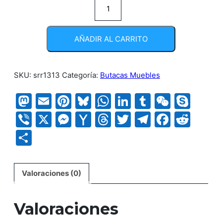
Sofa
Buhl
cantidad
AÑADIR AL CARRITO
SKU:
srr1313
Categoría:
Butacas Muebles
Mastodon
Email
Pinterest
Bluesky
WhatsApp
LinkedIn
Tumblr
WeCha
Sky
Viber
X
Messenger
Yahoo
Threads
Twitter
Telegram
Faceb
Red
Mail
Compartir
Valoraciones (0)
Valoraciones