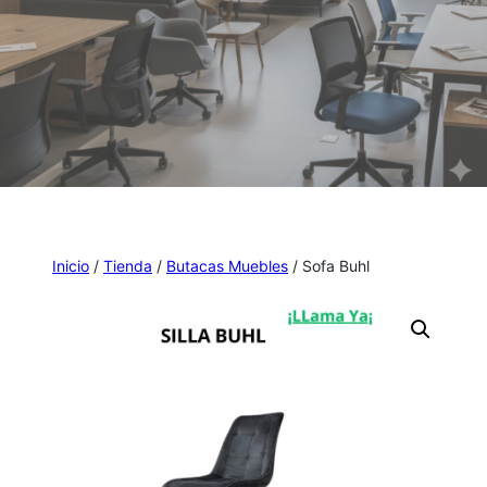
Inicio
/
Tienda
/
Butacas Muebles
/ Sofa Buhl